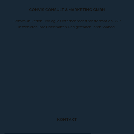
CONVIS CONSULT & MARKETING GMBH
Kommunikation und agile Unternehmenstransformation. Wir
inszenieren Ihre Botschaften und gestalten Ihren Wandel.
KONTAKT